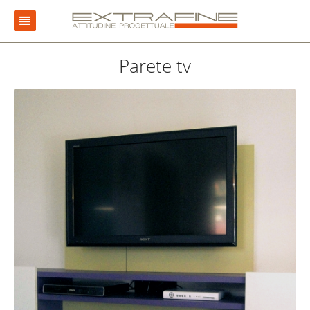
Chi siamo
Parete tv
Problem Solving
Progettazione
Collezioni
Storie
Contatti