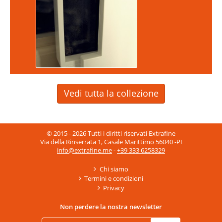
Vedi tutta la collezione
© 2015 - 2026 Tutti i diritti riservati Extrafine
Via della Rinserrata 1, Casale Marittimo 56040 -PI
info@extrafine.me
-
+39 333 6258329
Chi siamo
Termini e condizioni
Privacy
Non perdere la nostra newsletter